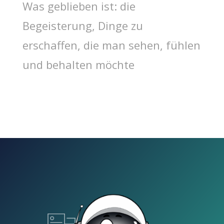
Was geblieben ist: die
Begeisterung, Dinge zu
erschaffen, die man sehen, fühlen
und behalten möchte